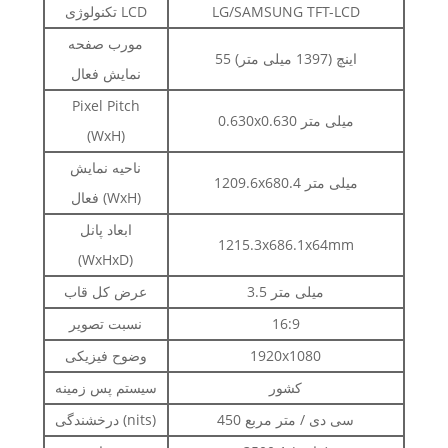
LG/SAMSUNG TFT-LCD
تکنولوژی LCD
مورب صفحه
55 اینچ (1397 میلی متر)
نمایش فعال
Pixel Pitch
0.630x0.630 میلی متر
(WxH)
ناحیه نمایش
1209.6x680.4 میلی متر
فعال (WxH)
ابعاد پانل
1215.3x686.1x64mm
(WxHxD)
3.5 میلی متر
عرض کل قاب
16:9
نسبت تصویر
1920x1080
وضوح فیزیکی
کشور
سیستم پس زمینه
450 سی دی / متر مربع
درخشندگی (nits)