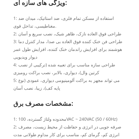
ویژگی های سازه ای:
1: استفاده از مسکن تمام فلزی، ضد استاتیک، میدان ضد
مغناطیسی، تداخل قوی.
2: طراحی فوق العاده نازک، ظاهر شیک، نصب سریع و آسان
3: طراحی فن خنک کننده فوق العاده بی صدا، مدار کنترل دما
هوشمند برای افزایش راندمان خنک کننده، افزایش طول عمر
دیوار ویدیویی
4: طراحی سازه مناسب برای تعبیه شده (ترکیبی از نصب
کرتین وال)، دیواری، بالابر، نصب براکت رومیزی
5: می تواند مجهز به براکت آلومینیومی دیواری، عمودی (نوع
پایه کف)، زیبا، نصب آسان
مشخصات مصرف برق:
1: محدوده ولتاژ گسترده، 100VAC ~ 240VAC (50 / 60Hz)
2: صرفه جویی در انرژی و حفاظت از محیط زیست، مصرف
انرژی کم، گرمای کم، مناسب برای کار مداوم طولانی مدت