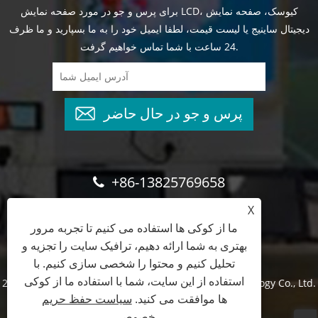
برای پرس و جو در مورد صفحه نمایش LCD، کیوسک، صفحه نمایش
دیجیتال ساینیج یا لیست قیمت، لطفا ایمیل خود را به ما بسپارید و ما ظرف
24 ساعت با شما تماس خواهیم گرفت.
پرس و جو در حال حاضر
+86-13825769658
X
marketing@topadkiosk.com
ما از کوکی ها استفاده می کنیم تا تجربه مرور
بهتری به شما ارائه دهیم، ترافیک سایت را تجزیه و
تحلیل کنیم و محتوا را شخصی سازی کنیم. با
استفاده از این سایت، شما با استفاده ما از کوکی
حق چاپ © 2024 Shenzhen TopAdkiosk Display Technology Co., Ltd.
ها موافقت می کنید.
سیاست حفظ حریم
کلیه حقوق محفوظ است
خصوصی