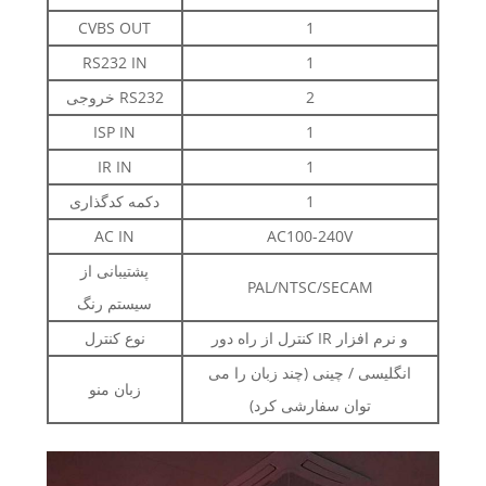
CVBS OUT
1
RS232 IN
1
2
خروجی RS232
ISP IN
1
IR IN
1
1
دکمه کدگذاری
AC IN
AC100-240V
پشتیبانی از
PAL/NTSC/SECAM
سیستم رنگ
کنترل از راه دور IR و نرم افزار
نوع کنترل
انگلیسی / چینی (چند زبان را می
زبان منو
توان سفارشی کرد)