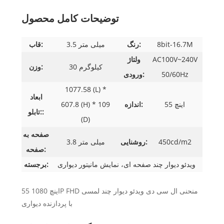
توضیحات کامل محصول
8bit-16.7M
رنگ:
3.5 میلی متر
قاب:
AC100V~240V
ولتاژ
30 کیلوگرم
وزن:
50/60Hz
ورودی:
1077.58 (L) *
ابعاد
55 اینچ
اندازه:
607.8 (H) * 109
تابلو::
(D)
صفحه به
450cd/m2
روشنایی:
3.8 میلی متر
صفحه:
ویدئو دیوار چند صفحه ای، نمایش مانیتور دیواری
برجسته:
55 اینچ 1080P FHD منحنی ال سی دی ویدئو دیوار چند لمسی
با پردازنده دیواری