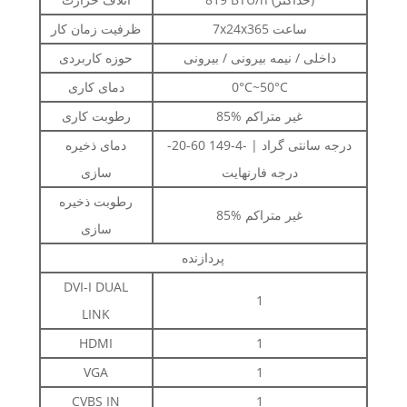
7x24x365 ساعت
ظرفیت زمان کار
داخلی / نیمه بیرونی / بیرونی
حوزه کاربردی
0°C~50°C
دمای کاری
85% غیر متراکم
رطوبت کاری
-20-60 درجه سانتی گراد | -4-149
دمای ذخیره
درجه فارنهایت
سازی
رطوبت ذخیره
85% غیر متراکم
سازی
پردازنده
DVI-I DUAL
1
LINK
HDMI
1
VGA
1
CVBS IN
1