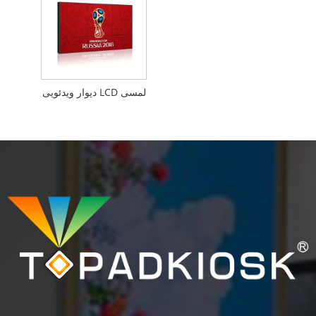
دیوار ویدئویی LCD لمسی