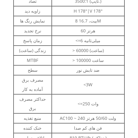
3500:1 (تایپ.)
تضاد
H 178°|V 178°
زاویه دید
8 بیت، 16.7M
نمایش رنگ ها
60 هرتز
نرخ تجدید
<=6 میلی‌ثانیه
زمان پاسخ
> 60000 (ساعت)
زندگی (ساعت)
> 100000 ساعت
MTBF
ضد تابش نور
سطح
مصرف برق
<3W
آماده به کار
حداکثر مصرف
<=250 وات
برق
AC100 ~ 240 ولت 50/60 هرتز
منبع تغذیه
فن های کم صدا
خنک کننده
819 BTU/h (حداکثر)
اتلاف حرارت