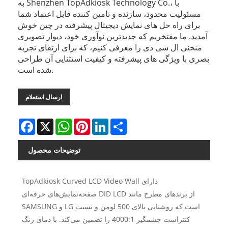
به Shenzhen TopAdkiosk Technology Co.، با
مسئولیت محدود، سازنده و تامین کننده قابل اعتماد شما
برای راه حل های نمایش دیجیتال پیشرفته در چین خوش
آمدید. ما مفتخریم که جدیدترین نوآوری خود، دیوار تصویری
منحنی ال سی دی را معرفی کنیم، که برای ارتقای تجربه
بصری با ویژگی های پیشرفته و کیفیت استثنایی آن طراحی
شده است.
ارسال استعلام
Facebook
X
WhatsApp
Pinterest
LinkedIn
Share
توضیحات محصول
TopAdkiosk Curved LCD Video Wall دارای
صفحه‌نمایش‌های حرفه‌ای DID LCD از برندهای مطرح مانند
SAMSUNG و LG است که روشنایی بالای 500 لومن و نسبت
کنتراست چشمگیر 4000:1 را تضمین می‌کند. با دمای رنگ