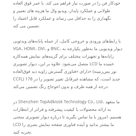
خودکار فن را در صورت نیاز فراهم می کند. با عمر فوق العاده
طولانی و عملکرد پایدار، ویدیو وال ما هزینه های تعمیر و
نگهداری را به حداقل می رساند و عملکرد قابل اعتماد را
تضمین می کند.
با رابط‌های ورودی و خروجی کامل، از جمله پایانه‌های ویدئویی
VGA، HDMI، DVI، و BNC، دیوار ویدیویی ما به‌طور یکپارچه به
رایانه‌ها و تجهیزات مختلف برای گزینه‌های نمایش همه‌کاره
متصل می‌شود. علاوه بر این، دیوار تصویری LCD خمیده ما
دارای «فناوری گسترش زاویه دید فوق‌العاده» (نور پس‌زمینه
CCFL) جدید است، که مشاهده غیرقابل تغییر تصویر را در 178
درجه از همه طرف و بدون اعوجاج رنگ تضمین می‌کند.
در Shenzhen TopAdkiosk Technology Co., Ltd، ما متعهد
به ارائه محصولات با کیفیت پیشرفته و فراتر از انتظارات
هستیم. امروز با ما تماس بگیرید تا درباره دیوار تصویری منحنی
LCD ما بیشتر بدانید و آینده فناوری صفحه نمایش بصری را
تجربه کنید.